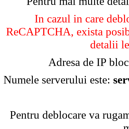
Pentru mai multe detal
In cazul in care debl
ReCAPTCHA, exista posibil
detalii l
Adresa de IP bloc
Numele serverului este:
se
Pentru deblocare va ruga
m