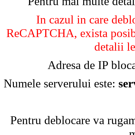
Pentru mai multe detal
In cazul in care debl
ReCAPTCHA, exista posibil
detalii l
Adresa de IP bloca
Numele serverului este:
se
Pentru deblocare va ruga
m