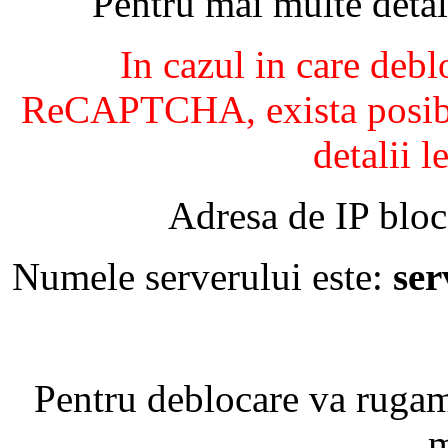
Pentru mai multe detal
In cazul in care debl
ReCAPTCHA, exista posibil
detalii l
Adresa de IP bloc
Numele serverului este:
se
Pentru deblocare va ruga
m